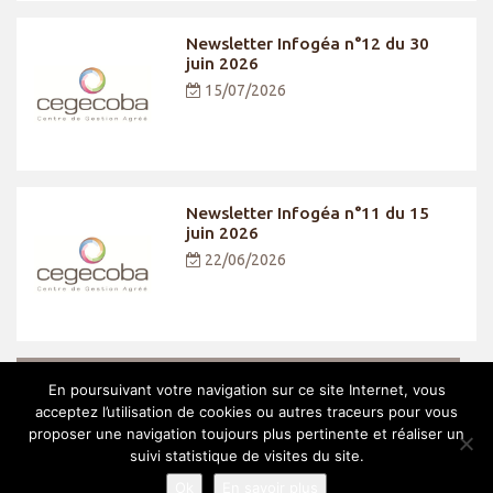
Newsletter Infogéa n°12 du 30
juin 2026
15/07/2026
Newsletter Infogéa n°11 du 15
juin 2026
22/06/2026
VOIR TOUTES LES ACTUS
En poursuivant votre navigation sur ce site Internet, vous
acceptez l’utilisation de cookies ou autres traceurs pour vous
proposer une navigation toujours plus pertinente et réaliser un
suivi statistique de visites du site.
Accueil
Contact
Plan du site
Mentions légales
CEGECOBA © 2026
Ok
En savoir plus