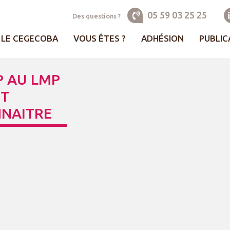
05 59 03 25 25
Des questions ?
LE CEGECOBA
VOUS ÊTES ?
ADHÉSION
PUBLIC
P AU LMP
ET
NNAITRE