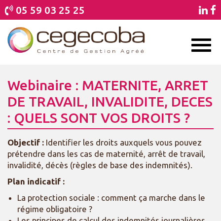
05 59 03 25 25
Toggl
naviga
Webinaire : MATERNITE, ARRET
DE TRAVAIL, INVALIDITE, DECES
: QUELS SONT VOS DROITS ?
Objectif :
Identifier les droits auxquels vous pouvez
prétendre dans les cas de maternité, arrêt de travail,
invalidité, décès (règles de base des indemnités).
Plan indicatif :
La protection sociale : comment ça marche dans le
régime obligatoire ?
Les principes de calcul des indemnités journalières