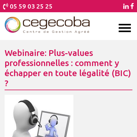
05 59 03 25 25
Toggl
naviga
Webinaire: Plus-values
professionnelles : comment y
échapper en toute légalité (BIC)
?